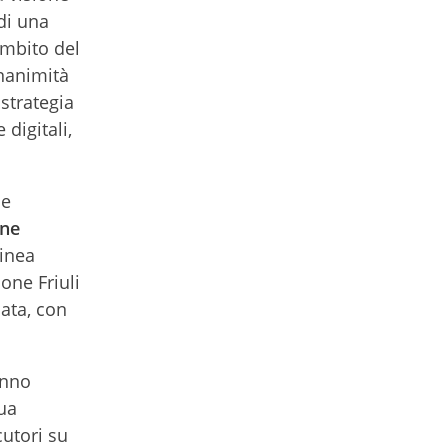
di una
ambito del
unanimità
 strategia
digitali,
ne
ne
linea
one Friuli
cata, con
anno
cua
cutori su