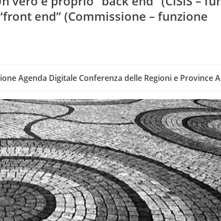
 Un vero e proprio “back end” (CISIS – f
 “front end” (Commissione – funzione
sione Agenda Digitale Conferenza delle Regioni e Province