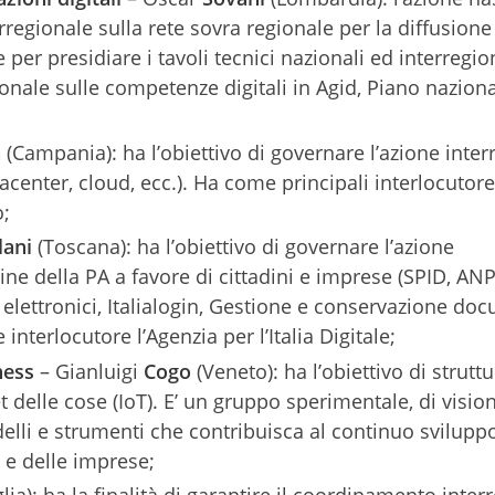
erregionale sulla rete sovra regionale per la diffusione
 per presidiare i tavoli tecnici nazionali ed interregio
nale sulle competenze digitali in Agid, Piano nazion
a
(Campania): ha l’obiettivo di governare l’azione inter
tacenter, cloud, ecc.). Ha come principali interlocutore 
o;
lani
(Toscana): ha l’obiettivo di governare l’azione
nline della PA a favore di cittadini e imprese (SPID, AN
elettronici, Italialogin, Gestione e conservazione do
nterlocutore l’Agenzia per l’Italia Digitale;
tness
– Gianluigi
Cogo
(Veneto): ha l’obiettivo di strutt
t delle cose (IoT). E’ un gruppo sperimentale, di visio
elli e strumenti che contribuisca al continuo sviluppo
i e delle imprese;