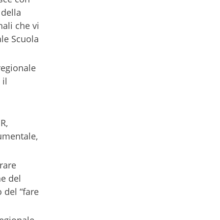
 della
nali che vi
ale Scuola
regionale
il
PR,
cumentale,
urare
ne del
 del “fare