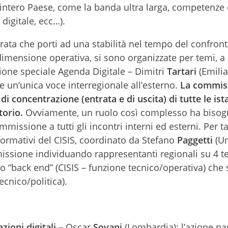
’intero Paese, come la banda ultra larga, competenze d
digitale, ecc…).
rata che porti ad una stabilità nel tempo del confronto
a dimensione operativa, si sono organizzate per temi, 
ione speciale Agenda Digitale – Dimitri
Tartari
(Emilia
 un’unica voce interregionale all’esterno.
La commis
di concentrazione (entrata e di uscita) di tutte le is
torio.
Ovviamente, un ruolo così complesso ha bisog
mmissione a tutti gli incontri interni ed esterni. Per t
formativi del CISIS, coordinato da Stefano
Paggetti
(Um
issione individuando rappresentanti regionali su 4 t
rio “back end” (CISIS – funzione tecnico/operativa) che
ecnico/politica).
zioni digitali
– Oscar
Sovani
(Lombardia): l’azione n