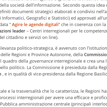
 della società dell’informazione. Secondo questa idea 
efiniti documenti strategici elaborati e condivisi nell’
 Informatici, Geografici e Statistici) ed approvati all’
data “
Agire le agende digitali
” che in coerenza con la
azioni leader
– Centri interregionali per le competenze 
del cittadino e servizi on line).
ilevanza politico-strategica, è avvenuto con l’istituzio
a delle Regioni e Province Autonome, della
Commissio
l quadro della
governance
interregionale e crea una 
 quello politico. La Commissione è presieduta dalla Regi
in
, e in qualità di vice-presidenza dalla Regione Basili
le e la trasversalità che lo caratterizza, le Regioni h
processi interregionali per avere una efficace e profi
 Pubblica amministrazione centrale (principali interlo