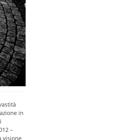
vastità
azione in
i
012 –
a visione