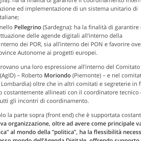
lia): ha la finalità di garantire il coordinamento inter
zzazione ed implementazione di un sistema unitario di
taliane;
nello
Pellegrino
(Sardegna): ha la finalità di garantire 
tuazione delle agende digitali all’interno della
nterno dei POR, sia all’interno dei PON e favorire ove
rovince Autonome ai progetti europei.
rovano una loro espressione all’interno del Comitato
e (AgID) – Roberto
Moriondo
(Piemonte) – e nel comitat
Lombardia) oltre che in altri comitati e segreterie in 
 costantemente allineati con il coordinatore tecnico 
tti gli incontri di coordinamento.
olo la parte sopra (front end) che è supportata costa
va organizzazione, oltre ad avere come principale v
ca” al mondo della “politica”, ha la flessibilità neces
plesso mondo dell’Agenda Digitale, offrendo supporto