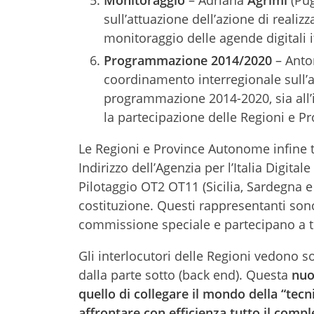
Monitoraggio
– Adriana
Agrimi
(Pug
sull’attuazione dell’azione di reali
monitoraggio delle agende digitali i
Programmazione 2014/2020
– Anto
coordinamento interregionale sull’at
programmazione 2014-2020, sia all’i
la partecipazione delle Regioni e P
Le Regioni e Province Autonome infine t
Indirizzo dell’Agenzia per l’Italia Digital
Pilotaggio OT2 OT11 (Sicilia, Sardegna e 
costituzione. Questi rappresentanti sono
commissione speciale e partecipano a tu
Gli interlocutori delle Regioni vedono s
dalla parte sotto (back end). Questa
nuo
quello di collegare il mondo della “tecni
affrontare con efficienza tutto il com