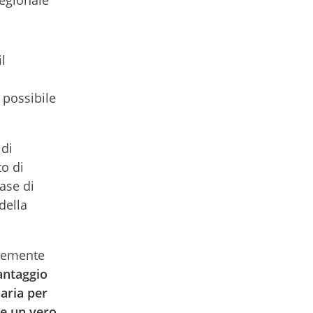
regionale
il
 possibile
 di
o di
fase di
della
ntemente
antaggio
saria per
 e un vero