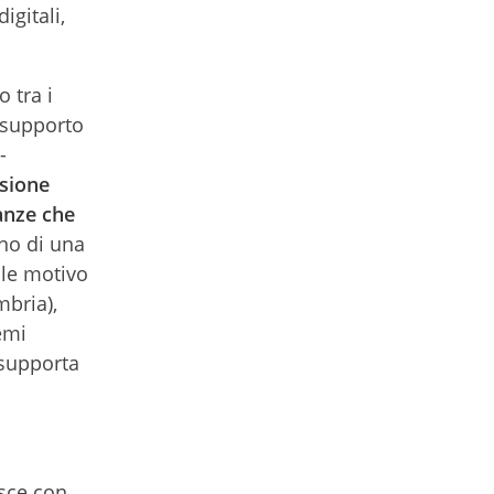
igitali,
 tra i
a supporto
-
sione
tanze che
no di una
ale motivo
bria),
emi
 supporta
asce con