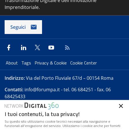
Trasformazione Digitale e dell'innovazione
Imprenditoriale.
Seguici
About
Tags
Privacy & Cookie
Cookie Center
Indirizzo:
Via del Porto Fluviale 67/d – 00154 Roma
Contatti:
info@forumpa.it
- tel. 06 684251 - fax. 06
68425433
I tuoi contenuti, la tua privacy!
Forumpa.it
è una pubblicazione telematica iscritta
presso Registro della stampa del Tribunale di Roma -
Su questo sito utilizziamo cookie tecnici necessari alla navigazione e
funzionali all’erogazione del servizio. Utilizziamo i cookie anche per fornirti
Reg. n. 182 del 2 maggio 2008 - Direttore resp. Michela