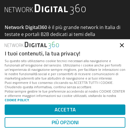
Network Digital360
è il più grande network in Italia di
testate e portali B2B dedicati ai temi della
Trasformazione Digitale e dell'innovazione
Imprenditoriale.
I tuoi contenuti, la tua privacy!
Su questo sito utilizziamo cookie tecnici necessari alla navigazione e
funzionali all’erogazione del servizio. Utilizziamo i cookie anche per fornirti
Seguici
un’esperienza di navigazione sempre migliore, per facilitare le interazioni con
le nostre funzionalità social e per consentirti di ricevere comunicazioni di
marketing aderenti alle tue abitudini di navigazione e ai tuoi interessi.
Puoi esprimere il tuo consenso cliccando su ACCETTA TUTTI I COOKIE.
Chiudendo questa informativa, continui senza accettare.
Potrai sempre gestire le tue preferenze accedendo al nostro COOKIE CENTER
e ottenere maggiori informazioni sui cookie utilizzati, visitando la nostra
COOKIE POLICY
.
About
Tags
Privacy & Cookie
Cookie Center
ACCETTA
Indirizzo:
Via del Porto Fluviale 67/d – 00154 Roma
PIÙ OPZIONI